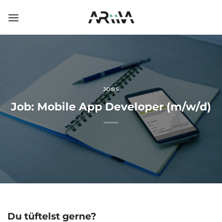
Skip
to
content
JOBS
Job: Mobile App Developer (m/w/d)
Du tüftelst gerne?