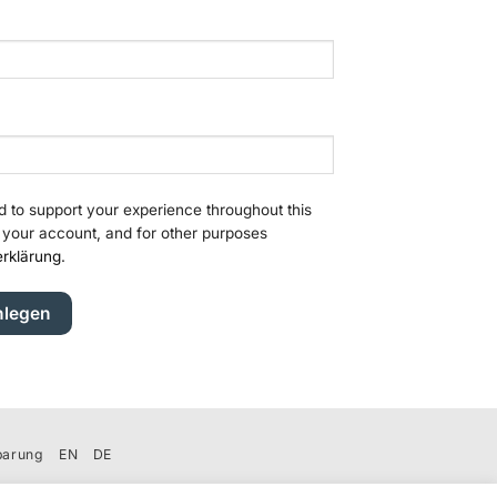
ch
d to support your experience throughout this
 your account, and for other purposes
rklärung
.
nlegen
barung
EN
DE