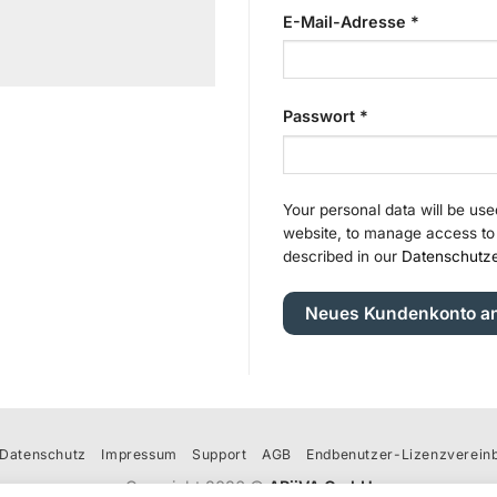
Erforderli
E-Mail-Adresse
*
Erforderlich
Passwort
*
Your personal data will be use
website, to manage access to
described in our
Datenschutze
Neues Kundenkonto a
Datenschutz
Impressum
Support
AGB
Endbenutzer-Lizenzverein
Copyright 2026 ©
ARiiVA GmbH