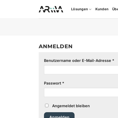
Zum
Inhalt
Lösungen
Kunden
Üb
springen
ANMELDEN
Er
Benutzername oder E-Mail-Adresse
*
Erforderlich
Passwort
*
Angemeldet bleiben
Anmelden