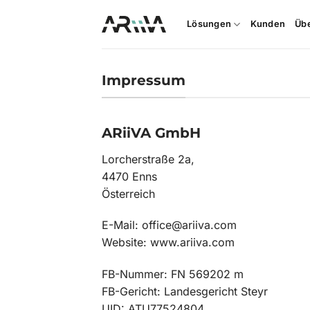
Zum
Inhalt
Lösungen
Kunden
Üb
springen
Impressum
ARiiVA GmbH
Lorcherstraße 2a,
4470 Enns
Österreich
E-Mail: office@ariiva.com
Website: www.ariiva.com
FB-Nummer: FN 569202 m
FB-Gericht: Landesgericht Steyr
UID: ATU77524804