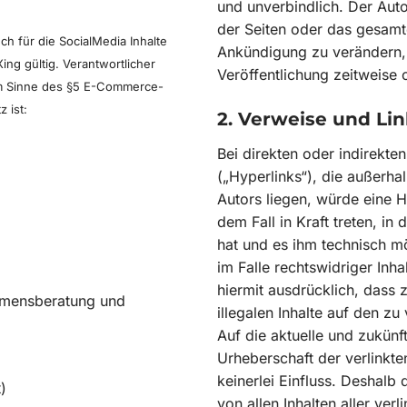
und unverbindlich. Der Autor
der Seiten oder das gesam
h für die SocialMedia Inhalte
Ankündigung zu verändern, 
ing gültig.
Verantwortlicher
Veröffentlichung zeitweise 
im Sinne des §5 E-Commerce-
 ist:
2. Verweise und Lin
Bei direkten oder indirekt
(„Hyperlinks“), die außerh
Autors liegen, würde eine H
dem Fall in Kraft treten, in
hat und es ihm technisch m
im Falle rechtswidriger Inha
hiermit ausdrücklich, dass 
hmensberatung und
illegalen Inhalte auf den z
Auf die aktuelle und zukünft
Urheberschaft der verlinkte
keinerlei Einfluss. Deshalb 
)
von allen Inhalten aller ver